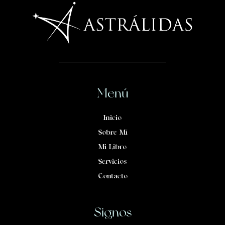
Menú
Inicio
Sobre Mí
Mi Libro
Servicios
Contacto
Signos