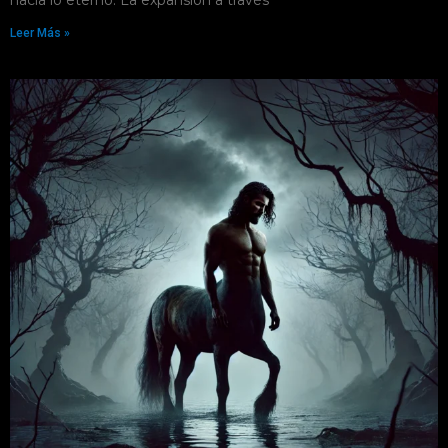
Leer Más »