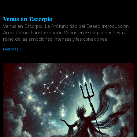
Venus en Escorpio
Venus en Escorpio: La Profundidad del Deseo Introducción:
Amor como Transformación Venus en Escorpio nos lleva al
reino de las emociones intensas y las conexiones
Leer Más »