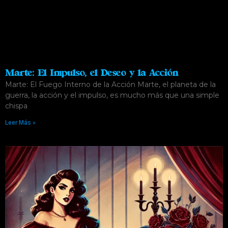
Marte: El Impulso, el Deseo y la Acción
Marte: El Fuego Interno de la Acción Marte, el planeta de la
guerra, la acción y el impulso, es mucho más que una simple
chispa
Leer Más »