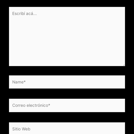
Escribí
acá...
Name*
Correo
electrónico*
Sitio
Web