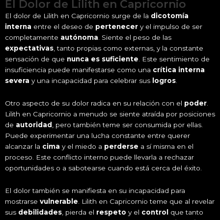
El Dolor de Lilith en Capricornio
El dolor de Lilith en Capricornio surge de la
dicotomía
interna
entre el deseo de
pertenecer
y el impulso de ser
completamente
autónoma
. Siente el peso de las
expectativas
, tanto propias como externas, y la constante
sensación de que
nunca es suficiente
. Este sentimiento de
insuficiencia puede manifestarse como una
crítica interna
severa
y una incapacidad para celebrar sus
logros
.
Otro aspecto de su dolor radica en su relación con el
poder
.
Lilith en Capricornio a menudo se siente atraída por posiciones
de
autoridad
, pero también teme ser consumida por ellas.
Puede experimentar una lucha constante entre querer
alcanzar la
cima
y el miedo a
perderse
a sí misma en el
proceso. Este conflicto interno puede llevarla a rechazar
oportunidades o a sabotearse cuando está cerca del éxito.
El dolor también se manifiesta en su incapacidad para
mostrarse
vulnerable
. Lilith en Capricornio teme que al revelar
sus
debilidades
, pierda el
respeto
y el
control
que tanto