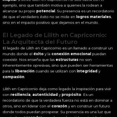
ejemplo, sino que también motiva a quienes la rodean a
alcanzar su propio
potencial
. Su presencia es un recordatorio
de que el verdadero éxito no se mide en
logros materiales
,
sino en el impacto positivo que dejamos en el mundo.
El Legado de Lilith en Capricornio:
La Arquitecta del Futuro
El legado de Lilith en Capricornio es un llamado a construir un
mundo donde el
éxito
y la
conexión emocional
puedan
coexistir. Nos enseña que las
estructuras
no son
inherentemente opresivas, sino que pueden ser herramientas
para la
liberación
cuando se utilizan con
integridad
y
compasión
.
Lilith en Capricornio deja como legado la inspiración para vivir
con
resiliencia
,
autenticidad
y
propósito
. Es un
recordatorio de que la verdadera fuerza no está en dominar a
otros, sino en liderar con el
corazón
y en construir un futuro
donde todos puedan prosperar. Su presencia es una luz que