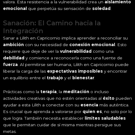
valora. Esta resistencia a la vulnerabilidad crea un
aislamiento
emocional
que perpetúa su sensación de
soledad
.
Sanación: El Camino hacia la
Integración
Sanar a Lilith en Capricornio implica aprender a reconciliar su
ambición
con su necesidad de
conexión emocional
. Esto
requiere que deje de ver la
vulnerabilidad
como una
debilidad
y comience a reconocerla como una fuente de
fuerza
. Al permitirse ser humana, Lilith en Capricornio puede
liberar la carga de las
expectativas imposibles
y encontrar
un equilibrio entre el
trabajo
y el
bienestar
.
Prácticas como la
terapia
, la
meditación
o incluso
actividades creativas que no estén orientadas al
éxito
pueden
ayudar a esta Lilith a conectar con su
esencia
más auténtica.
Es crucial que aprenda a valorarse por
quien es
, no solo por lo
que logra. También necesita establecer
límites saludables
que le permitan cuidar de sí misma mientras persigue sus
metas.