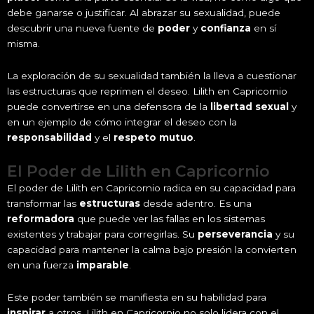
debe ganarse o justificar. Al abrazar su sexualidad, puede
descubrir una nueva fuente de
poder
y
confianza
en sí
misma.
La exploración de su sexualidad también la lleva a cuestionar
las estructuras que reprimen el deseo. Lilith en Capricornio
puede convertirse en una defensora de la
libertad sexual
y
en un ejemplo de cómo integrar el deseo con la
responsabilidad
y el
respeto mutuo
.
El Poder de Lilith en Capricornio
El poder de Lilith en Capricornio radica en su capacidad para
transformar las
estructuras
desde adentro. Es una
reformadora
que puede ver las fallas en los sistemas
existentes y trabajar para corregirlas. Su
perseverancia
y su
capacidad para mantener la calma bajo presión la convierten
en una fuerza
imparable
.
Este poder también se manifiesta en su habilidad para
inspirar
a otros. Lilith en Capricornio no solo lidera con el