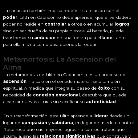
La sanación también implica redefinir su relación con el
poder
. Lilith en Capricornio debe aprender que el verdadero
poder no reside en
controlar
a otros o en acumular
logros
,
sino en ser dueña de su propia historia. Al hacerlo, puede
transformar su
ambición
en una fuerza para el
bien
, tanto
para ella misma como para quienes la rodean.
Metamorfosis: La Ascensión del
Alma
La metamorfosis de Lilith en Capricornio es un proceso de
ascensión
, no solo en el sentido material, sino también
espiritual. A medida que integra su deseo de
éxito
con su
necesidad de
conexión emocional
, descubre que puede
alcanzar nuevas alturas sin sacrificar su
autenticidad
.
En su transformación, esta Lilith aprende a
liderar
desde un
lugar de
compasión
y
sabiduría
, en lugar de miedo o control.
Reconoce que sus mayores logros no son los trofeos que
acumula, sino las
relaciones significativas
que construye y