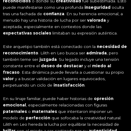
reconocidos
o donde su
creatividad
fue subestimada. Esto
puede manifestarse como una profunda
inseguridad
oculta
tras una fachada de
confianza
. En su herencia emocional, a
menudo hay una historia de lucha por ser
valorada
y
aceptada, especialmente en contextos donde las
expectativas sociales
limitaban su expresión auténtica.
Este arquetipo también está conectado con la
necesidad de
reconocimiento
. Lilith en Leo busca ser
admirada
, pero
también teme ser
juzgada
. Su legado incluye una tensión
constante entre el
deseo de destacar
y el
miedo al
fracaso
. Esta dinámica puede llevarla a cuestionar su propio
valor
y a buscar validación en lugares equivocados,
perpetuando un ciclo de
insatisfacción
.
En su linaje familiar, puede haber historias de
opresión
emocional
, especialmente relacionadas con figuras
paternales
o
maternales
que intentaron imponer un
modelo de
perfección
que sofocaba la creatividad natural.
Lilith en Leo hereda la lucha por equilibrar la necesidad de
brillar
con el miedo a ser castigada por su
autenticidad
.