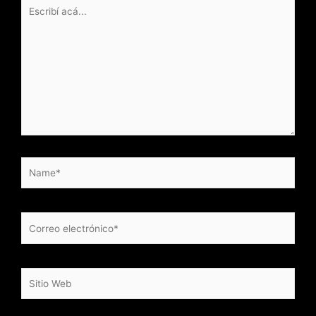
Escribí
acá...
Name*
Correo
electrónico*
Sitio
Web