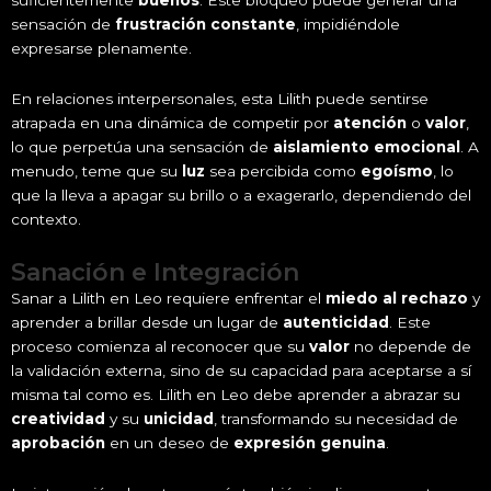
suficientemente
buenos
. Este bloqueo puede generar una
sensación de
frustración constante
, impidiéndole
expresarse plenamente.
En relaciones interpersonales, esta Lilith puede sentirse
atrapada en una dinámica de competir por
atención
o
valor
,
lo que perpetúa una sensación de
aislamiento emocional
. A
menudo, teme que su
luz
sea percibida como
egoísmo
, lo
que la lleva a apagar su brillo o a exagerarlo, dependiendo del
contexto.
Sanación e Integración
Sanar a Lilith en Leo requiere enfrentar el
miedo al rechazo
y
aprender a brillar desde un lugar de
autenticidad
. Este
proceso comienza al reconocer que su
valor
no depende de
la validación externa, sino de su capacidad para aceptarse a sí
misma tal como es. Lilith en Leo debe aprender a abrazar su
creatividad
y su
unicidad
, transformando su necesidad de
aprobación
en un deseo de
expresión genuina
.