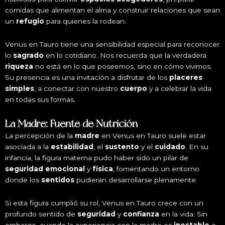
comidas que alimentan el alma y construir relaciones que sean
un
refugio
para quienes la rodean.
Venus en Tauro tiene una sensibilidad especial para reconocer
lo
sagrado
en lo cotidiano. Nos recuerda que la verdadera
riqueza
no está en lo que poseemos, sino en cómo vivimos.
Su presencia es una invitación a disfrutar de los
placeres
simples
, a conectar con nuestro
cuerpo
y a celebrar la vida
en todas sus formas.
La Madre: Fuente de Nutrición
La percepción de la
madre
en Venus en Tauro suele estar
asociada a la
estabilidad
, el
sustento
y el
cuidado
. En su
infancia, la figura materna pudo haber sido un pilar de
seguridad emocional
y
física
, fomentando un entorno
donde los
sentidos
pudieran desarrollarse plenamente.
Si esta figura cumplió su rol, Venus en Tauro crece con un
profundo sentido de
seguridad
y
confianza
en la vida. Sin
embargo, cuando la experiencia con la madre es
inestable
o