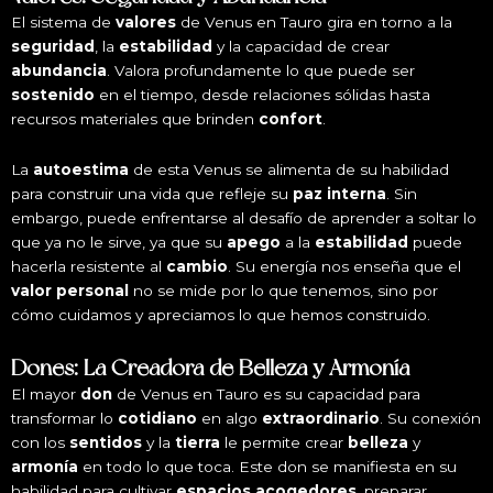
El sistema de
valores
de Venus en Tauro gira en torno a la
seguridad
, la
estabilidad
y la capacidad de crear
abundancia
. Valora profundamente lo que puede ser
sostenido
en el tiempo, desde relaciones sólidas hasta
recursos materiales que brinden
confort
.
La
autoestima
de esta Venus se alimenta de su habilidad
para construir una vida que refleje su
paz interna
. Sin
embargo, puede enfrentarse al desafío de aprender a soltar lo
que ya no le sirve, ya que su
apego
a la
estabilidad
puede
hacerla resistente al
cambio
. Su energía nos enseña que el
valor personal
no se mide por lo que tenemos, sino por
cómo cuidamos y apreciamos lo que hemos construido.
Dones: La Creadora de Belleza y Armonía
El mayor
don
de Venus en Tauro es su capacidad para
transformar lo
cotidiano
en algo
extraordinario
. Su conexión
con los
sentidos
y la
tierra
le permite crear
belleza
y
armonía
en todo lo que toca. Este don se manifiesta en su
habilidad para cultivar
espacios acogedores
, preparar