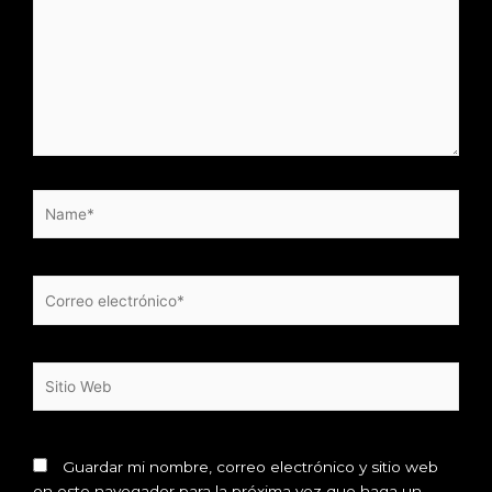
Name*
Correo
electrónico*
Sitio
Web
Guardar mi nombre, correo electrónico y sitio web
en este navegador para la próxima vez que haga un