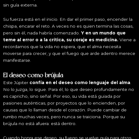
sin guía externa.
Su fuerza está en el inicio. En dar el primer paso, encender la
chispa, encarar el reto. A veces no es quien termina las cosas,
pero sin él, nada habría comenzado.
Y en un mundo que
teme al error o a la crítica, su coraje es medicina.
Viene a
recordarnos que la vida no espera, que el alma necesita
moverse para crecer, y que el fuego que arde adentro merece
manifestarse.
El deseo como brújula
Este Júpiter
confía en el deseo como lenguaje del alma
.
No lo juzga, lo sigue. Para él, lo que deseo profundamente no
es capricho, sino señal. Por eso, su vida está guiada por
pasiones auténticas, por proyectos que lo encienden, por
causas que lo llaman desde el corazón. Puede cambiar de
rumbo muchas veces, pero nunca se traiciona. Porque su
brújula no está afuera: está dentro.
Cuando honra ese deseo, su fuego se vuelve guía para otros.