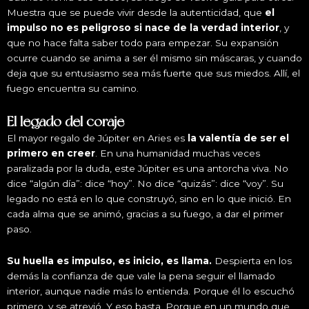
Muestra que se puede vivir desde la autenticidad, que
el
impulso no es peligroso si nace de la verdad interior
, y
que no hace falta saber todo para empezar. Su expansión
ocurre cuando se anima a ser él mismo sin máscaras, y cuando
deja que su entusiasmo sea más fuerte que sus miedos. Allí, el
fuego encuentra su camino.
El legado del coraje
El mayor regalo de Júpiter en Aries es
la valentía de ser el
primero en creer
. En una humanidad muchas veces
paralizada por la duda, este Júpiter es una antorcha viva. No
dice “algún día”: dice “hoy”. No dice “quizás”: dice “voy”. Su
legado no está en lo que construyó, sino en lo que inició. En
cada alma que se animó, gracias a su fuego, a dar el primer
paso.
Su huella es impulso, es inicio, es llama.
Despierta en los
demás la confianza de que vale la pena seguir el llamado
interior, aunque nadie más lo entienda. Porque él lo escuchó
primero, y se atrevió. Y eso basta. Porque en un mundo que